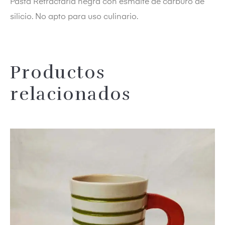
Pasta Refractaria negra con esmalte de carburo de
silicio. No apto para uso culinario.
Productos
dos
relacionados
Añadir 