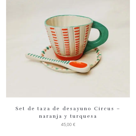
Añadir 
Set de taza de desayuno Circus –
naranja y turquesa
45,00
€