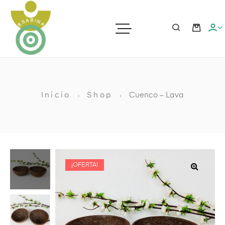
ras
Inicio
Shop
Cuenco – Lava
ato
¡OFERTA!
ia
🔍