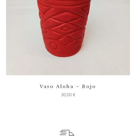
Añadir 
Vaso Aloha – Rojo
30,00
€