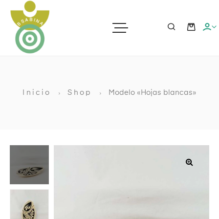
ras
Inicio
Shop
Modelo «Hojas blancas»
ato
ia
🔍