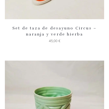
Set de taza de desayuno Circus –
naranja y verde hierba
45,00
€
Añadir 