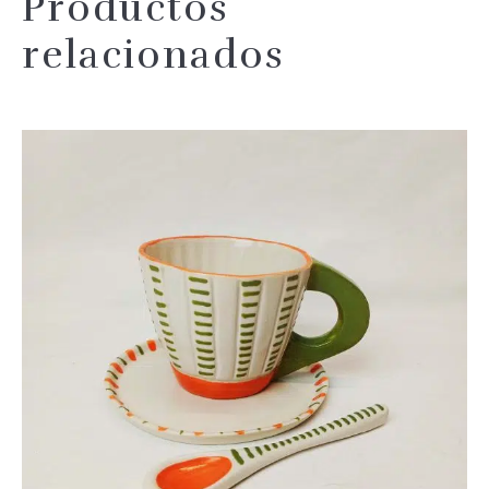
Productos
relacionados
Añadir 