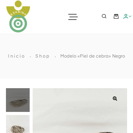
ras
Inicio
Shop
Modelo «Piel de cebra» Negro
ato
ia
🔍