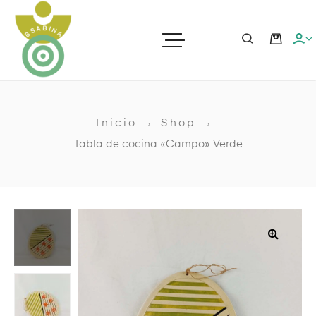
ras
Inicio
Shop
Tabla de cocina «Campo» Verde
ato
ia
🔍