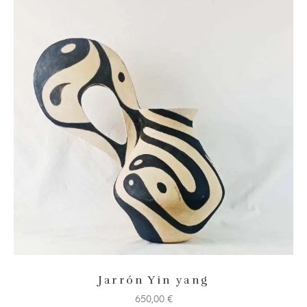
Añadir 
Jarrón Yin yang
650,00
€