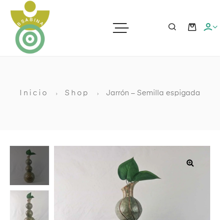
ras
Inicio
Shop
Jarrón – Semilla espigada
ato
ia
🔍