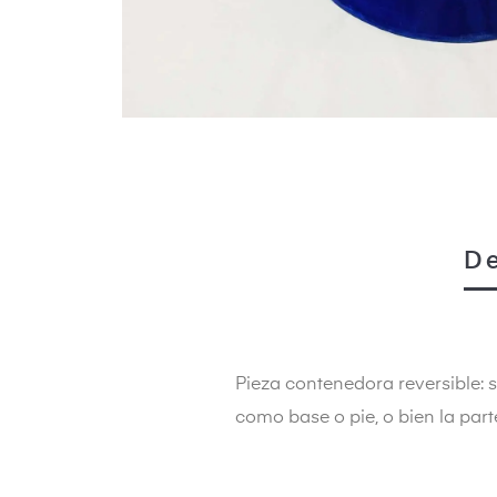
eras
De
ircus
Pieza contenedora reversible: 
como base o pie, o bien la par