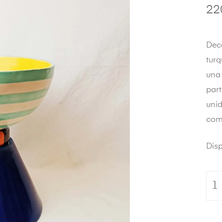
22
🔍
Deco
turq
una
part
unid
com
Disp