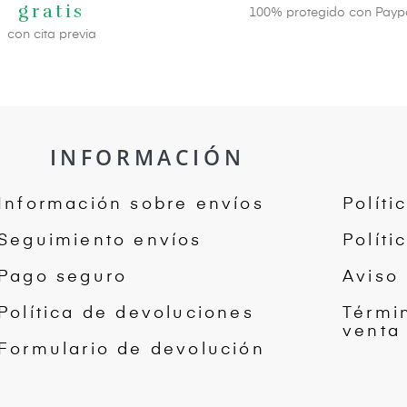
gratis
100% protegido con Paypa
con cita previa
INFORMACIÓN
Información sobre envíos
Políti
Seguimiento envíos
Políti
Pago seguro
Aviso 
Política de devoluciones
Térmi
venta
Formulario de devolución