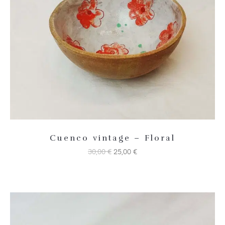
Añadir 
Cuenco vintage – Floral
30,00
€
25,00
€