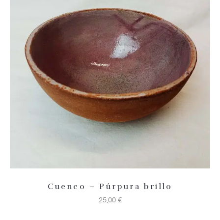
Añadir 
Cuenco – Púrpura brillo
25,00
€