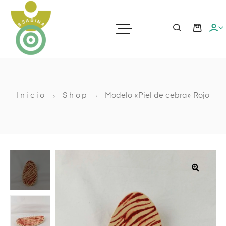
ras
Inicio
Shop
Modelo «Piel de cebra» Rojo
ato
ia
🔍