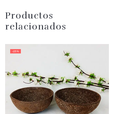
Productos
relacionados
-25%
Añadir 